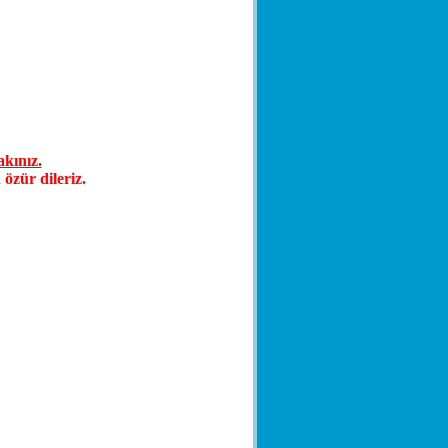
akınız.
özür dileriz.