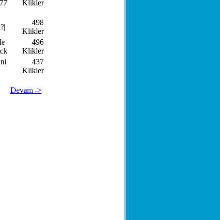
 77
Klikler
498
?|
Klikler
le
496
ack
Klikler
ini
437
Klikler
Devam ->