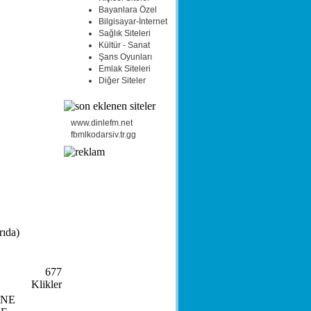
Bayanlara Özel
Bilgisayar-İnternet
Sağlık Siteleri
Kültür - Sanat
Şans Oyunları
Emlak Siteleri
Diğer Siteler
www.dinlefm.net
fbmlkodarsiv.tr.gg
rıda)
677
Klikler
ONE