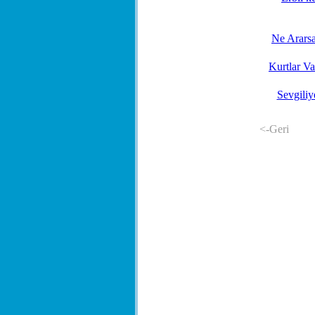
Ne Arars
Kurtlar Va
Sevgiliy
<-Geri