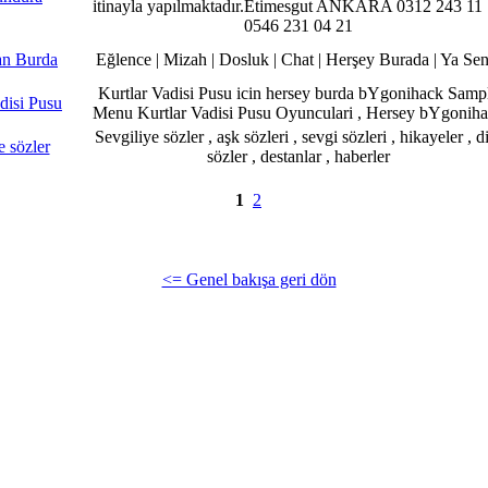
itinayla yapılmaktadır.Etimesgut ANKARA 0312 243 11
0546 231 04 21
an Burda
Eğlence | Mizah | Dosluk | Chat | Herşey Burada | Ya Sen
Kurtlar Vadisi Pusu icin hersey burda bYgonihack Samp
disi Pusu
Menu Kurtlar Vadisi Pusu Oyunculari , Hersey bYgonih
Sevgiliye sözler , aşk sözleri , sevgi sözleri , hikayeler , d
e sözler
sözler , destanlar , haberler
1
2
<= Genel bakışa geri dön