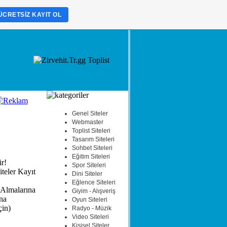
ÜCRETSIZ KAYIT OL
Genel Siteler
Webmaster
Toplist Siteleri
Tasarım Siteleri
Sohbet Siteleri
Eğitim Siteleri
ir!
Spor Siteleri
iteler Kayıt
Dini Siteler
Eğlence Siteleri
 Almalarına
Giyim - Alışveriş
na
Oyun Siteleri
çin)
Radyo - Müzik
Video Siteleri
Kişisel Siteler