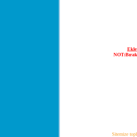
Ekle
NOT:Bıraktı
Sitemize top