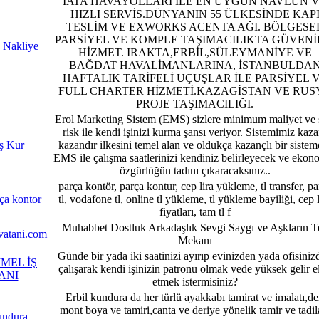
IATA HAVAYOLLARI İLE EN UYGUN NAVLUN 
HIZLI SERVİS.DÜNYANIN 55 ÜLKESİNDE KAP
TESLİM VE EXWORKS ACENTA AĞI. BÖLGESE
PARSİYEL VE KOMPLE TAŞIMACILIKTA GÜVENİ
 Nakliye
HİZMET. IRAKTA,ERBİL,SÜLEYMANİYE VE
BAĞDAT HAVALİMANLARINA, İSTANBULDA
HAFTALIK TARİFELİ UÇUŞLAR İLE PARSİYEL 
FULL CHARTER HİZMETİ.KAZAGİSTAN VE RUS
PROJE TAŞIMACILIĞI.
Erol Marketing Sistem (EMS) sizlere minimum maliyet ve s
risk ile kendi işinizi kurma şansı veriyor. Sistemimiz kaza
ş Kur
kazandır ilkesini temel alan ve oldukça kazançlı bir sistemd
EMS ile çalışma saatlerinizi kendiniz belirleyecek ve ekon
özgürlüğün tadını çıkaracaksınız..
parça kontör, parça kontur, cep lira yükleme, tl transfer, pa
rça kontor
tl, vodafone tl, online tl yükleme, tl yükleme bayiliği, cep l
fiyatları, tam tl f
Muhabbet Dostluk Arkadaşlık Sevgi Saygı ve Aşkların T
atani.com
Mekanı
Günde bir yada iki saatinizi ayırıp evinizden yada ofisiniz
MEL İŞ
çalışarak kendi işinizin patronu olmak vede yüksek gelir e
ANI
etmek istermisiniz?
Erbil kundura da her türlü ayakkabı tamirat ve imalatı,de
mont boya ve tamiri,canta ve deriye yönelik tamir ve tadi
undura