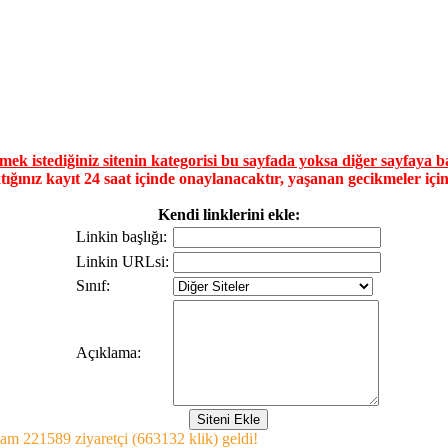
mek istediğiniz sitenin kategorisi bu sayfada yoksa diğer sayfaya b
ğınız kayıt 24 saat içinde onaylanacaktır, yaşanan gecikmeler için 
Kendi linklerini ekle:
Linkin başlığı:
Linkin URLsi:
Sınıf:
Açıklama:
lam 221589 ziyaretçi (663132 klik) geldi!