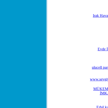
Irak Hava
Evde İ
ulucell pa
www.sevgiv
MÜKEM
İMK
Erbil k