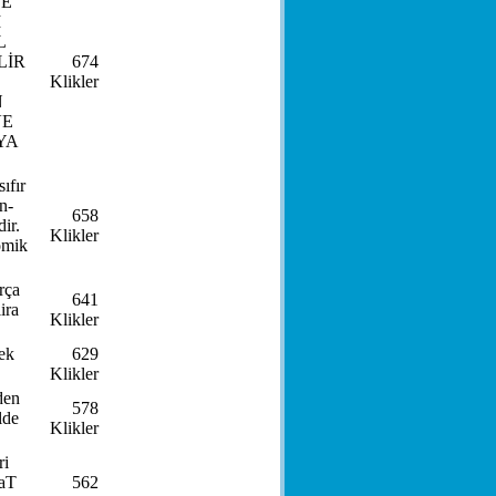
VE
I
L
LİR
674
Klikler
N
VE
YA
ıfır
n-
658
ir.
Klikler
omik
rça
641
ira
Klikler
ek
629
Klikler
den
578
lde
Klikler
ri
laT
562