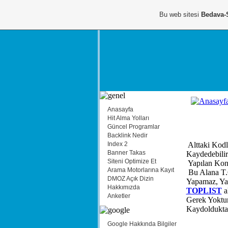
Bu web sitesi
Bedava-
Anasayfa
Hit Alma Yolları
Güncel Programlar
Backlink Nedir
Alttaki Kodl
Index 2
Banner Takas
Kaydedebilir
Siteni Optimize Et
Yapılan Kontr
Arama Motorlarına Kayıt
Bu Alana T.C.
DMOZ Açık Dizin
Yapamaz, Yapı
Hakkımızda
TOPLIST
a
Anketler
Gerek Yoktur
Kaydolduktan
Google Hakkında Bilgiler