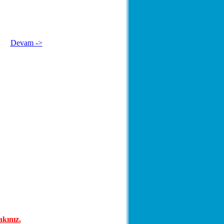
Devam ->
akınız.