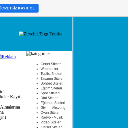
ÜCRETSIZ KAYIT OL
Genel Siteler
Webmaster
Toplist Siteleri
Tasarım Siteleri
Sohbet Siteleri
Eğitim Siteleri
ir!
Spor Siteleri
iteler Kayıt
Dini Siteler
Eğlence Siteleri
 Almalarına
Giyim - Alışveriş
na
Oyun Siteleri
çin)
Radyo - Müzik
Video Siteleri
Kişisel Siteler