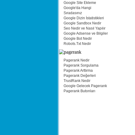
Google Site Ekleme
Google'da Hangi
Sıradasınız
Google Dizin İstatistikleri
Google Sandbox Nedir
Seo Nedir ve Nasıl Yapılır
Google Adsense ve Bilgiler
Google Bot Nedir
Robots.Txt Nedir
Pagerank Nedir
Pagerank Sorgulama
Pagerank Arttırma
Pagerank Değerleri
TrustRank Nedir
Google Gelecek Pagerank
Pagerank Butonları