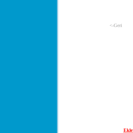
<-Geri
Ekle