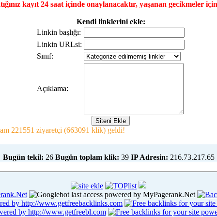
ğınız kayıt 24 saat içinde onaylanacaktır, yaşanan gecikmeler için 
Kendi linklerini ekle:
Linkin başlığı:
Linkin URLsi:
Sınıf:
Açıklama:
lam 221551 ziyaretçi (663091 klik) geldi!
Bugün tekil:
26
Bugün toplam klik:
39
IP Adresin:
216.73.217.65