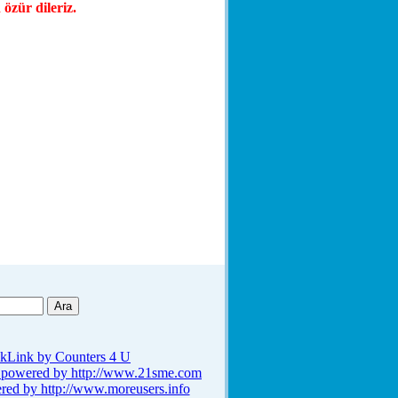
özür dileriz.