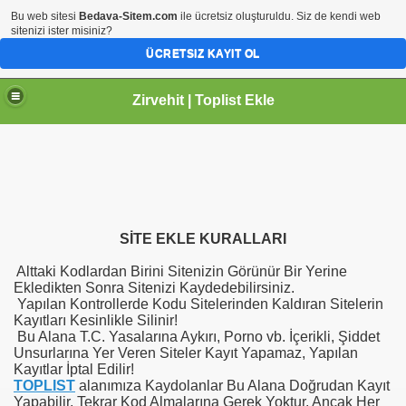
Bu web sitesi
Bedava-Sitem.com
ile ücretsiz oluşturuldu. Siz de kendi web
sitenizi ister misiniz?
ÜCRETSIZ KAYIT OL
Zirvehit | Toplist Ekle
SİTE EKLE KURALLARI
Alttaki Kodlardan Birini Sitenizin Görünür Bir Yerine
Ekledikten Sonra Sitenizi Kaydedebilirsiniz.
Yapılan Kontrollerde Kodu Sitelerinden Kaldıran Sitelerin
Kayıtları Kesinlikle Silinir!
Bu Alana T.C. Yasalarına Aykırı, Porno vb. İçerikli, Şiddet
Unsurlarına Yer Veren Siteler Kayıt Yapamaz, Yapılan
Kayıtlar İptal Edilir!
TOPLIST
alanımıza Kaydolanlar Bu Alana Doğrudan Kayıt
Yapabilir, Tekrar Kod Almalarına Gerek Yoktur. Ancak Her