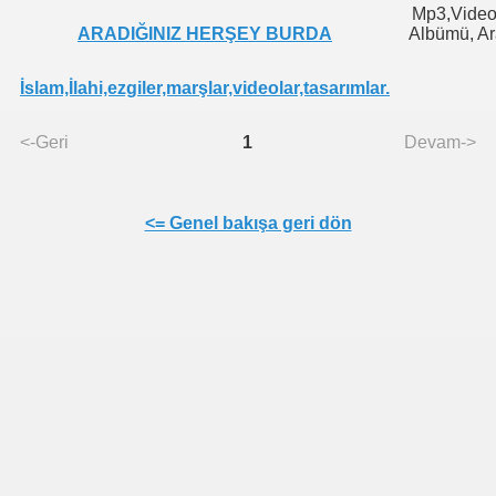
Mp3,Video,
ARADIĞINIZ HERŞEY BURDA
Albümü, Ar
İslam,İlahi,ezgiler,marşlar,videolar,tasarımlar.
<-Geri
1
Devam->
<= Genel bakışa geri dön