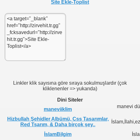
Site Ekle-Toplist
Linkler klik sayısına göre sıraya sokulmuşlardır (çok
kliklenenler => yukarıda)
Dini Siteler
manevi dü
maneviiklim
Hizbullah Şehidler Albümü, Css Tasarımlar,
İslam,İlahi,e
Red Tsarım, & Daha birçok şey..
İslamBilgim
İsl