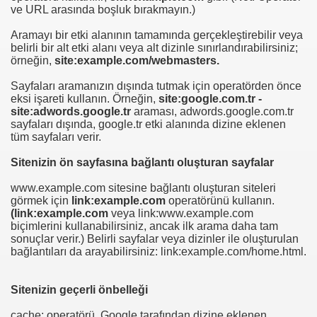
ve URL arasında boşluk bırakmayın.)
t
Aramayı bir etki alanının tamamında gerçekleştirebilir veya
belirli bir alt etki alanı veya alt dizinle sınırlandırabilirsiniz;
örneğin,
site:example.com/webmasters.
Sayfaları aramanızın dışında tutmak için operatörden önce
eksi işareti kullanın. Örneğin,
site:google.com.tr -
site:adwords.google.tr
araması, adwords.google.com.tr
sayfaları dışında, google.tr etki alanında dizine eklenen
tüm sayfaları verir.
Sitenizin ön sayfasına bağlantı oluşturan sayfalar
www.example.com sitesine bağlantı oluşturan siteleri
görmek için
link:example.com
operatörünü kullanın.
(link:example.com
veya link:www.example.com
biçimlerini kullanabilirsiniz, ancak ilk arama daha tam
sonuçlar verir.) Belirli sayfalar veya dizinler ile oluşturulan
llari
bağlantıları da arayabilirsiniz: link:example.com/home.html.
Sitenizin geçerli önbelleği
cache: operatörü, Google tarafından dizine eklenen