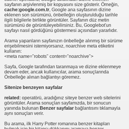
sayfanın arşivlenmiş bir kopyasını size gösterir. Örneğin,
cache:google.com.tr
, Google ana sayfasının dizine
eklenen son sürümünü, önbelleğin oluşturulduğu tarihle
ilgili bilgilerle birlikte görüntüler. Sayfanın düz metin
sürümünü de görüntüleyebilirsiniz. Bu, Googlebot'un
sayfayı nasıl gördüğünü göstermesi açısından yararlıdır.
Arama yapanların sayfanızın önbelleğe alınmış bir sürüme
erişebilmesini istemiyorsanız, noarchive meta etiketini
kullanın:
<meta name="robots" content="noarchive">
Sayfa, Google tarafından taranmaya ve dizine eklenmeye
devam eder, ancak kullanıcılar, arama sonuçlarında
Önbelleğe alınan bağlantıyı göremez.
Sitenize benzeyen sayfalar
related:
operatörü, aradığınız siteye benzer web sitelerini
görüntüler. Arama sonuçları sayfamızda, bir sonucun
yanında bulunan
Benzer sayfalar
bağlantısını tıklamayla
aynı sonuçları verir.
Bu arama, ilk Harry Potter romanına benzer kitapları
bulmak için bir kitapçı dükkanını aramaya benzer.