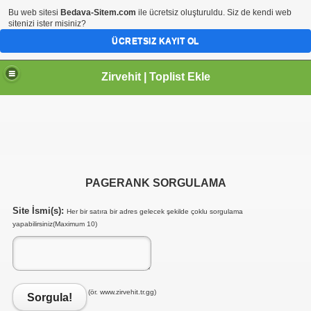
Bu web sitesi
Bedava-Sitem.com
ile ücretsiz oluşturuldu. Siz de kendi web
sitenizi ister misiniz?
ÜCRETSIZ KAYIT OL
Zirvehit | Toplist Ekle
PAGERANK SORGULAMA
Site İsmi(s):
Her bir satıra bir adres gelecek şekilde çoklu sorgulama
yapabilirsiniz(Maximum 10)
(ör. www.zirvehit.tr.gg)
Sorgula!